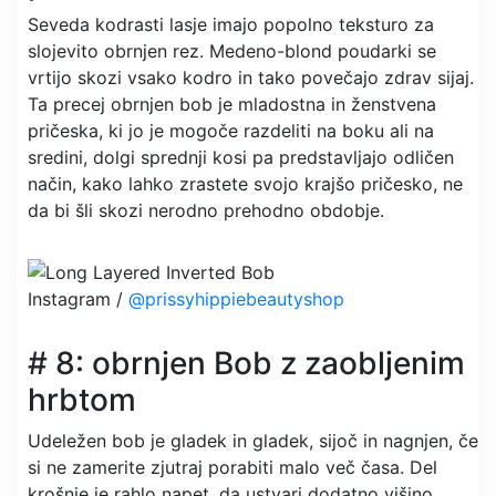
Seveda kodrasti lasje imajo popolno teksturo za
slojevito obrnjen rez. Medeno-blond poudarki se
vrtijo skozi vsako kodro in tako povečajo zdrav sijaj.
Ta precej obrnjen bob je mladostna in ženstvena
pričeska, ki jo je mogoče razdeliti na boku ali na
sredini, dolgi sprednji kosi pa predstavljajo odličen
način, kako lahko zrastete svojo krajšo pričesko, ne
da bi šli skozi nerodno prehodno obdobje.
Instagram /
@prissyhippiebeautyshop
# 8: obrnjen Bob z zaobljenim
hrbtom
Udeležen bob je gladek in gladek, sijoč in nagnjen, če
si ne zamerite zjutraj porabiti malo več časa. Del
krošnje je rahlo napet, da ustvari dodatno višino,