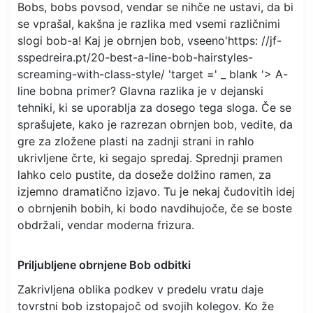
Bobs, bobs povsod, vendar se nihče ne ustavi, da bi
se vprašal, kakšna je razlika med vsemi različnimi
slogi bob-a! Kaj je obrnjen bob, vseeno'https: //jf-
sspedreira.pt/20-best-a-line-bob-hairstyles-
screaming-with-class-style/ 'target =' _ blank '> A-
line bobna primer? Glavna razlika je v dejanski
tehniki, ki se uporablja za dosego tega sloga. Če se
sprašujete, kako je razrezan obrnjen bob, vedite, da
gre za zložene plasti na zadnji strani in rahlo
ukrivljene črte, ki segajo spredaj. Sprednji pramen
lahko celo pustite, da doseže dolžino ramen, za
izjemno dramatično izjavo. Tu je nekaj čudovitih idej
o obrnjenih bobih, ki bodo navdihujoče, če se boste
obdržali, vendar moderna frizura.
Priljubljene obrnjene Bob odbitki
Zakrivljena oblika podkev v predelu vratu daje
tovrstni bob izstopajoč od svojih kolegov. Ko že