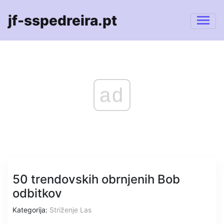
jf-sspedreira.pt
ad
50 trendovskih obrnjenih Bob
odbitkov
Kategorija:
Striženje Las