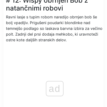
# 12: Wispy obrnjen Bob z
natančnimi robovi
Ravni lasje s tupim robom naredijo obrnjen bob še
bolj vpadljiv. Prigušeni poudarki blondinke nad
temnejšo podlago so laskava barvna izbira za večino
polt. Zadnji del prsi dodaja mehkobo, ki uravnoteži
ostre kote daljših stranskih delov.
ad