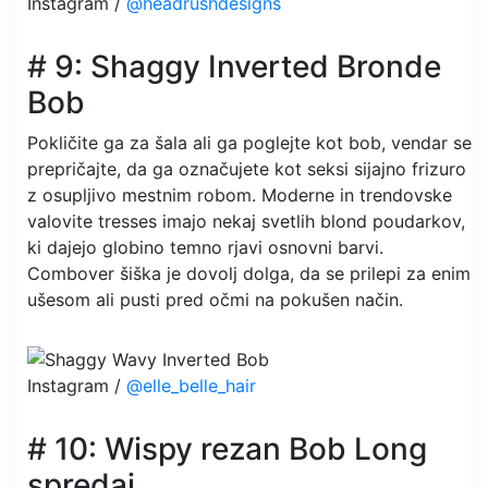
Instagram /
@headrushdesigns
# 9: Shaggy Inverted Bronde
Bob
Pokličite ga za šala ali ga poglejte kot bob, vendar se
prepričajte, da ga označujete kot seksi sijajno frizuro
z osupljivo mestnim robom. Moderne in trendovske
valovite tresses imajo nekaj svetlih blond poudarkov,
ki dajejo globino temno rjavi osnovni barvi.
Combover šiška je dovolj dolga, da se prilepi za enim
ušesom ali pusti pred očmi na pokušen način.
Instagram /
@elle_belle_hair
# 10: Wispy rezan Bob Long
spredaj