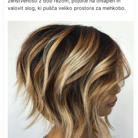
ženstvenosti z bob rezom, pojdite na ohlapen in
valovit slog, ki pušča veliko prostora za mehkobo.