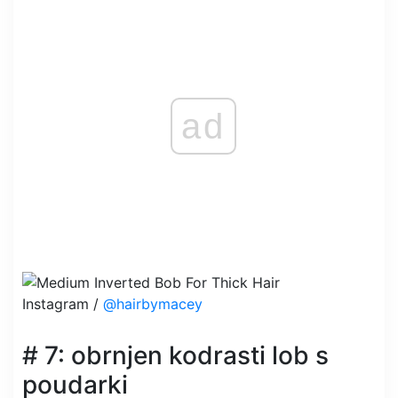
ad
Instagram /
@hairbymacey
# 7: obrnjen kodrasti lob s
poudarki