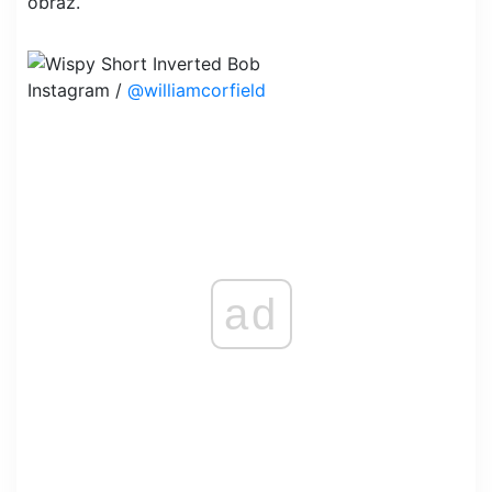
obraz.
Instagram /
@williamcorfield
ad