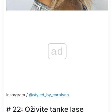
ad
Instagram /
@styled_by_carolynn
# 22: Oživite tanke lase