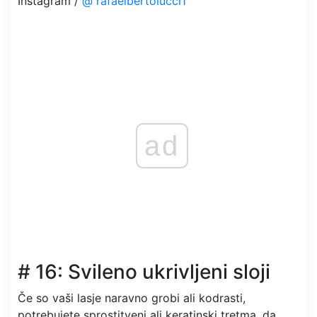
Instagram /
@ rafaelbertolucci1
ad
# 16: Svileno ukrivljeni sloji
Če so vaši lasje naravno grobi ali kodrasti,
potrebujete sprostitveni ali keratinski tretma, da