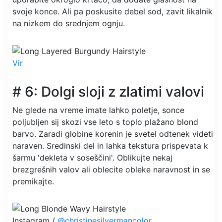
svoje konce. Ali pa poskusite debel sod, zavit likalnik
na nizkem do srednjem ognju.
Vir
# 6: Dolgi sloji z zlatimi valovi
Ne glede na vreme imate lahko poletje, sonce
poljubljen sij skozi vse leto s toplo plažano blond
barvo. Zaradi globine korenin je svetel odtenek videti
naraven. Sredinski del in lahka tekstura prispevata k
šarmu 'dekleta v soseščini'. Oblikujte nekaj
brezgrešnih valov ali oblecite obleke naravnost in se
premikajte.
Instagram /
@christinesilvermancolor