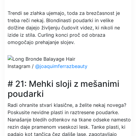
Trendi se zlahka ujemajo, toda za brezčasnost je
treba reči nekaj. Blondinasti poudarki in velike
dolžine dajejo življenju čudovit videz, ki nikoli ne
izide iz stila. Curling konci proč od obraza
omogočajo prehajanje slojev.
Instagram /
@joaquimferrazbeauty
# 21: Mehki sloji z mešanimi
poudarki
Radi ohranite stvari klasične, a želite nekaj novega?
Poskusite nevidne plasti in raztresene poudarke.
Nanašanje bledih odtenkov na tkane odseke namesto
rezin daje pramenom vseskozi lesk. Tanke plasti, ki
padajo kot tančica čez daljše lase, zagotavljajo