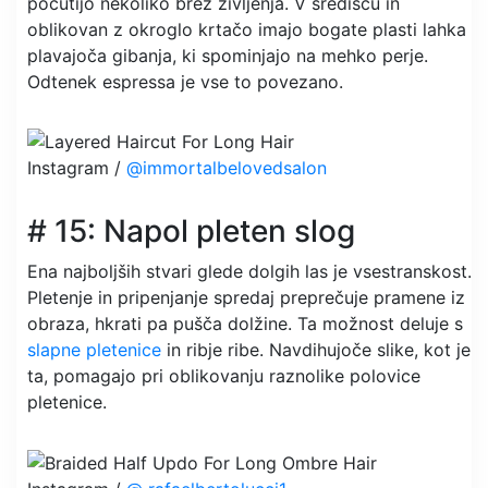
počutijo nekoliko brez življenja. V središču in
oblikovan z okroglo krtačo imajo bogate plasti lahka
plavajoča gibanja, ki spominjajo na mehko perje.
Odtenek espressa je vse to povezano.
Instagram /
@immortalbelovedsalon
# 15: Napol pleten slog
Ena najboljših stvari glede dolgih las je vsestranskost.
Pletenje in pripenjanje spredaj preprečuje pramene iz
obraza, hkrati pa pušča dolžine. Ta možnost deluje s
slapne pletenice
in ribje ribe. Navdihujoče slike, kot je
ta, pomagajo pri oblikovanju raznolike polovice
pletenice.