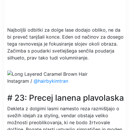
Najboljši odbitki za dolge lase dodajo obliko, ne da
bi preveč tanjšali konce. Eden od načinov za dosego
tega ravnovesja je fokusiranje slojev okoli obraza.
Začimba s poudarki svetlejšega senčila poudarja
silhueto, prav tako tudi volumniranje.
Instagram /
@hairbykimtran
# 23: Precej lanena plavolaska
Dekleta z dolgimi lasmi namesto reza razmišljajo o
svežih idejah za styling, vendar obstaja veliko
možnosti preoblikovanja, ki ne bodo žrtvovale
dolžine. Bogate plasti ustvarijo simpatičen in moden