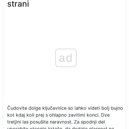
strani
ad
Čudovite dolge ključavnice so lahko videti bolj bujno
kot kdaj koli prej s ohlapno zavitimi konci. Dve
tretjini las posušite naravnost. Za spodnji del
uporabite okroglo krtačo, da dodate glasnost na