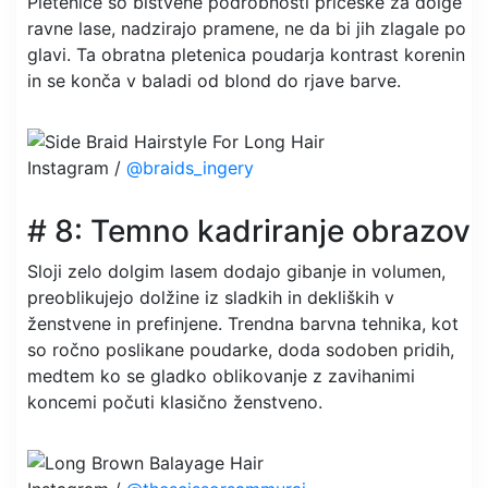
Pletenice so bistvene podrobnosti pričeske za dolge
ravne lase, nadzirajo pramene, ne da bi jih zlagale po
glavi. Ta obratna pletenica poudarja kontrast korenin
in se konča v baladi od blond do rjave barve.
Instagram /
@braids_ingery
# 8: Temno kadriranje obrazov
Sloji zelo dolgim ​​lasem dodajo gibanje in volumen,
preoblikujejo dolžine iz sladkih in dekliških v
ženstvene in prefinjene. Trendna barvna tehnika, kot
so ročno poslikane poudarke, doda sodoben pridih,
medtem ko se gladko oblikovanje z zavihanimi
koncemi počuti klasično ženstveno.