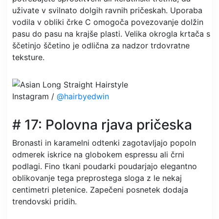
uživate v svilnato dolgih ravnih pričeskah. Uporaba
vodila v obliki črke C omogoča povezovanje dolžin
pasu do pasu na krajše plasti. Velika okrogla krtača s
ščetinjo ščetino je odlična za nadzor trdovratne
teksture.
Instagram /
@hairbyedwin
# 17: Polovna rjava pričeska
Bronasti in karamelni odtenki zagotavljajo popoln
odmerek iskrice na globokem espressu ali črni
podlagi. Fino tkani poudarki poudarjajo elegantno
oblikovanje tega preprostega sloga z le nekaj
centimetri pletenice. Zapečeni posnetek dodaja
trendovski pridih.