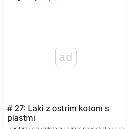
ad
# 27: Laki z ostrim kotom s
plastmi
Jennifer Lopez izgleda čudovito s svojo stilsko dolgo